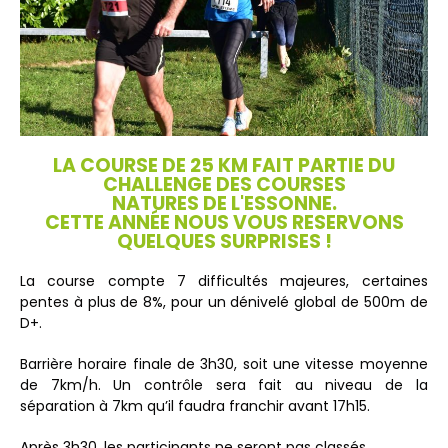
LA COURSE DE 25 KM FAIT PARTIE DU
CHALLENGE DES COURSES
NATURES DE L'ESSONNE.
CETTE ANNÉE NOUS VOUS RESERVONS
QUELQUES SURPRISES !
La course compte 7 difficultés majeures, certaines
pentes à plus de 8%, pour un dénivelé global de 500m de
D+.
Barrière horaire finale de 3h30, soit une vitesse moyenne
de 7km/h. Un contrôle sera fait au niveau de la
séparation à 7km qu’il faudra franchir avant 17h15.
Après 3h30, les participants ne seront pas classés.